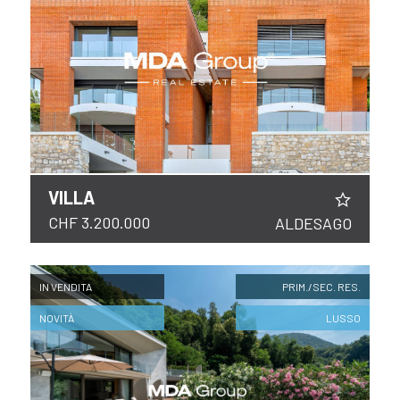
VILLA
CHF 3.200.000
ALDESAGO
IN VENDITA
PRIM./SEC. RES.
NOVITÀ
LUSSO