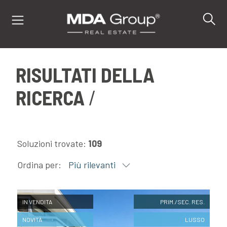
RISULTATI DELLA
IT
RICERCA
EN
DE
Soluzioni trovate:
109
IMMOBILI
Ordina per:
Più rilevanti
ACQUISTA
IN VENDITA
PRIM./SEC. RES.
VENDI
NOVITÀ
LUSSO