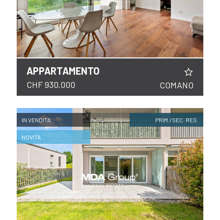
APPARTAMENTO
CHF 930.000
COMANO
IN VENDITA
PRIM./SEC. RES.
NOVITÀ