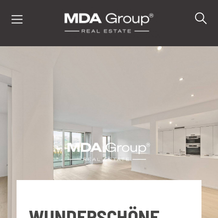
IT
EN
DE
IMMOBILIEN
KAUFEN
VERKAUFEN
WUNDERSCHÖNE