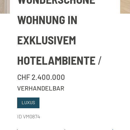
BEWERTEN
WOHNUNG IN
NEUIGKEITEN
EXKLUSIVEM
UNTERNEHMEN
HOTELAMBIENTE
KONTAKTE
CHF 2.400.000
AWARDS
VERHANDELBAR
LUXUS
ID VM0874