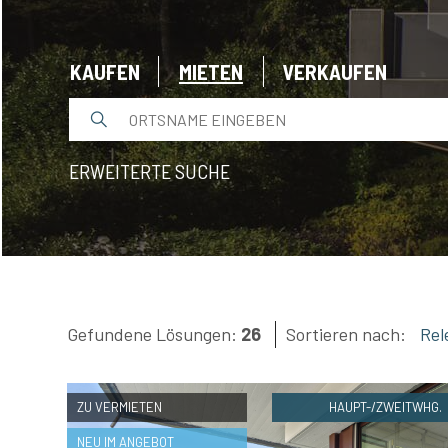
BEWERTEN
KAUFEN
MIETEN
VERKAUFEN
NEUIGKEITEN
UNTERNEHMEN
ERWEITERTE SUCHE
KONTAKTE
AWARDS
Gefundene Lösungen:
26
Sortieren nach:
Re
ZU VERMIETEN
HAUPT-/ZWEITWHG.
NEU IM ANGEBOT