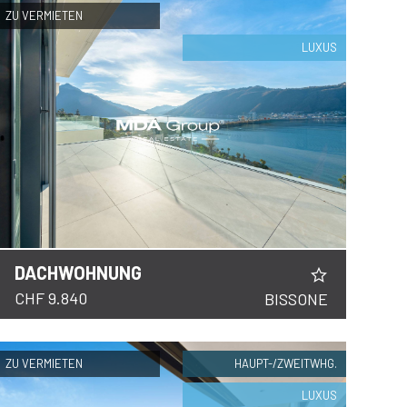
ZU VERMIETEN
LUXUS
DACHWOHNUNG
CHF 9.840
BISSONE
ZU VERMIETEN
HAUPT-/ZWEITWHG.
LUXUS