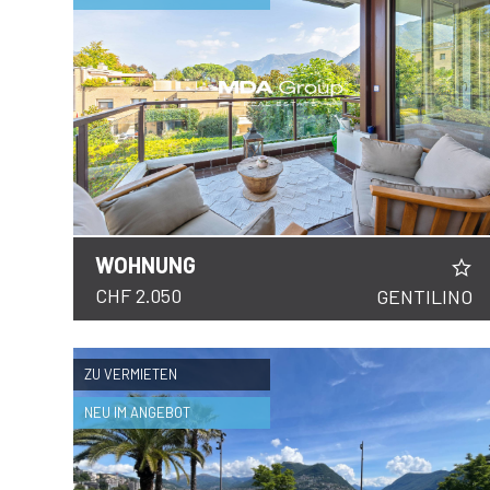
FOLGEN
SIE
UNS
WOHNUNG
DETAILS
CHF 2.050
GENTILINO
ZU VERMIETEN
NEU IM ANGEBOT