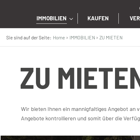
IMMOBILIEN
KAUFEN
VE
›
›
Sie sind auf der Seite:
Home
IMMOBILIEN
ZU MIETEN
IT
EN
ZU MIETE
DE
IMMOBILIEN
Wir bieten Ihnen ein mannigfaltiges Angebot an 
KAUFEN
Angebote kontrollieren und somit über die Verfü
VERKAUFEN