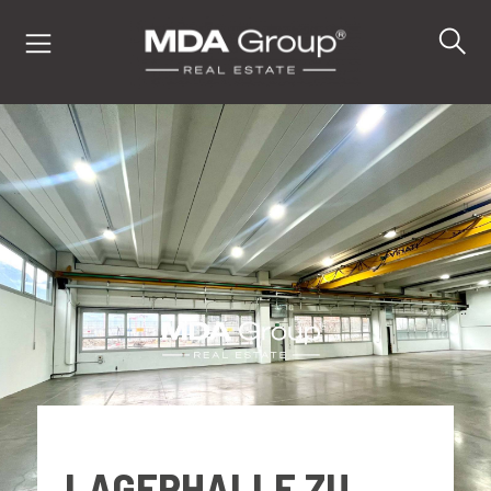
IT
EN
DE
IMMOBILIEN
KAUFEN
VERKAUFEN
LAGERHALLE ZU