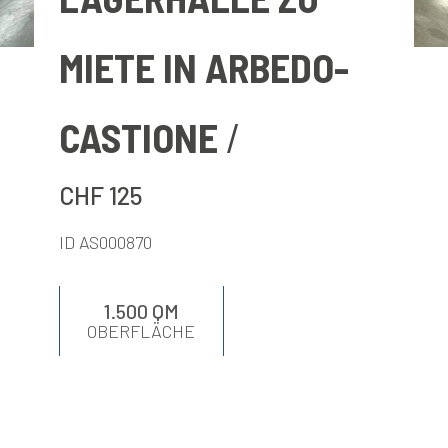
BEWERTEN
MIETE IN ARBEDO-
NEUIGKEITEN
CASTIONE
UNTERNEHMEN
CHF 125
KONTAKTE
ID AS000870
AWARDS
1.500 QM
OBERFLÄCHE