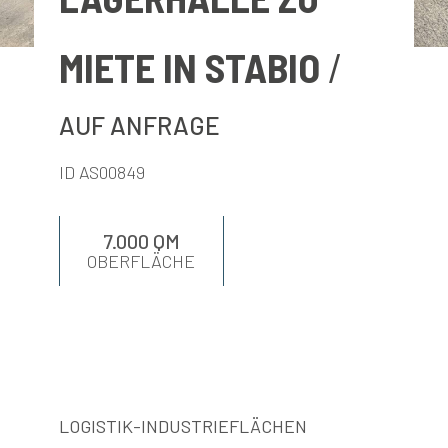
BEWERTEN
MIETE IN STABIO
NEUIGKEITEN
AUF ANFRAGE
UNTERNEHMEN
ID AS00849
KONTAKTE
7.000 QM
OBERFLÄCHE
AWARDS
LOGISTIK-INDUSTRIEFLÄCHEN