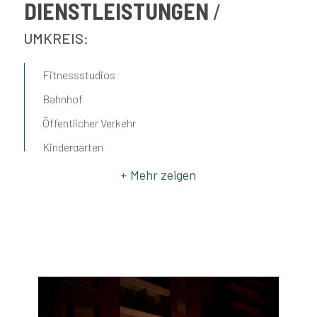
DIENSTLEISTUNGEN
UMKREIS:
Fitnessstudios
Bahnhof
Öffentlicher Verkehr
Kindergarten
Mittelschule
Oberschulen
Bar
Postämter
Gemeindeämter
Restaurants
Kirche