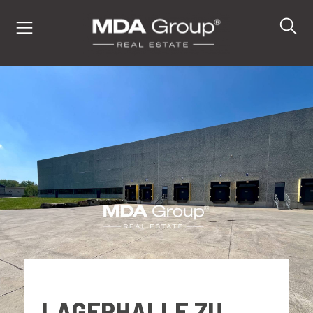
IT
EN
DE
IMMOBILIEN
KAUFEN
VERKAUFEN
LAGERHALLE ZU