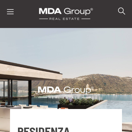
IT
EN
DE
IMMOBILIEN
KAUFEN
VERKAUFEN
RESIDENZA