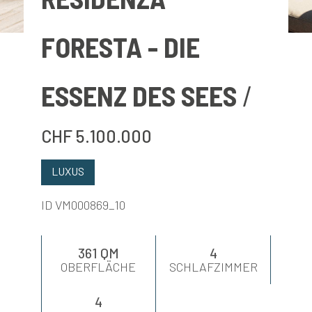
BEWERTEN
FORESTA - DIE
NEUIGKEITEN
ESSENZ DES SEES
UNTERNEHMEN
CHF 5.100.000
KONTAKTE
LUXUS
AWARDS
ID VM000869_10
361 QM
4
OBERFLÄCHE
SCHLAFZIMMER
4