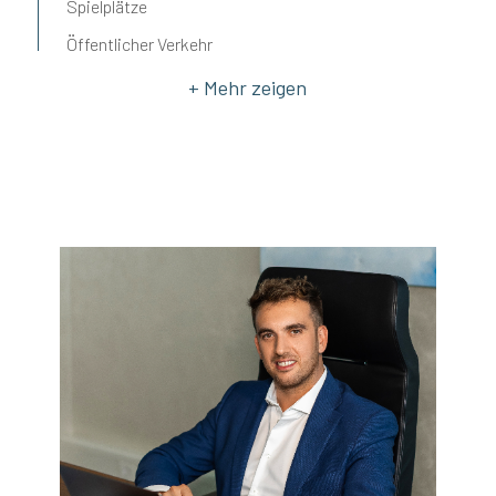
Spielplätze
Öffentlicher Verkehr
Kindergarten
Grundschulen
Mittelschule
Bar
Postämter
Gemeindeämter
Restaurants
Kirche
Universität