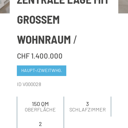
BEWERTEN
GROSSEM
NEUIGKEITEN
WOHNRAUM
UNTERNEHMEN
CHF 1.400.000
KONTAKTE
HAUPT-/ZWEITWHG.
AWARDS
ID V000028
150 QM
3
OBERFLÄCHE
SCHLAFZIMMER
2