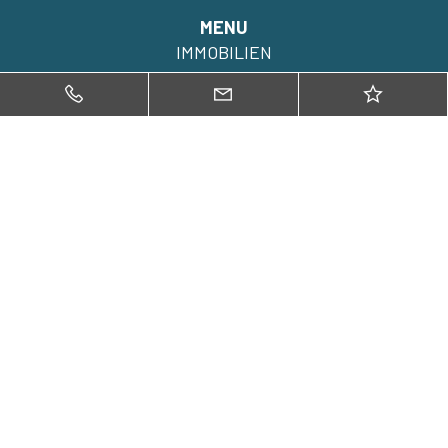
MENU
IMMOBILIEN
KAUFEN
VERKAUFEN
BEWERTEN
NEUIGKEITEN
UNTERNEHMEN
KONTAKTE
IMMOBILIEN
Villen zum verkauf in Lugano
Villen zum verkauf in Bellinzona
Villen zum verkauf in Mendrisio
Wohnungen zum verkauf in Lugano
Wohnungen zum verkauf in Bellinzona
Wohnungen zum verkauf in Mendrisio