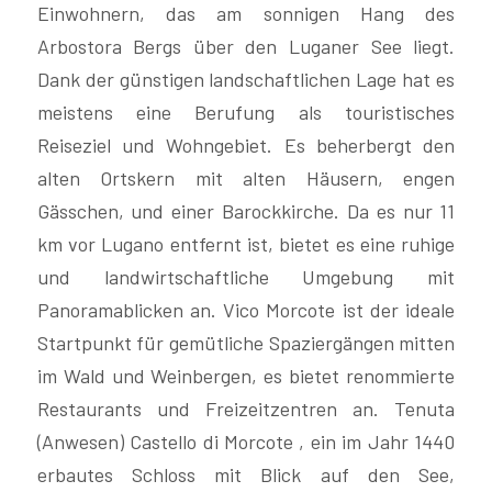
Einwohnern, das am sonnigen Hang des
BEWERTEN
Arbostora Bergs über den Luganer See liegt.
Dank der günstigen landschaftlichen Lage hat es
NEUIGKEITEN
meistens eine Berufung als touristisches
Reiseziel und Wohngebiet. Es beherbergt den
UNTERNEHMEN
alten Ortskern mit alten Häusern, engen
Gässchen, und einer Barockkirche. Da es nur 11
KONTAKTE
km vor Lugano entfernt ist, bietet es eine ruhige
und landwirtschaftliche Umgebung mit
AWARDS
Panoramablicken an. Vico Morcote ist der ideale
Startpunkt für gemütliche Spaziergängen mitten
im Wald und Weinbergen, es bietet renommierte
Restaurants und Freizeitzentren an. Tenuta
(Anwesen) Castello di Morcote , ein im Jahr 1440
erbautes Schloss mit Blick auf den See,