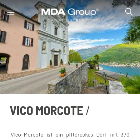
IT
EN
DE
IMMOBILIEN
VICO MORCOTE
KAUFEN
VERKAUFEN
Vico Morcote ist ein pittoreskes Dorf mit 370