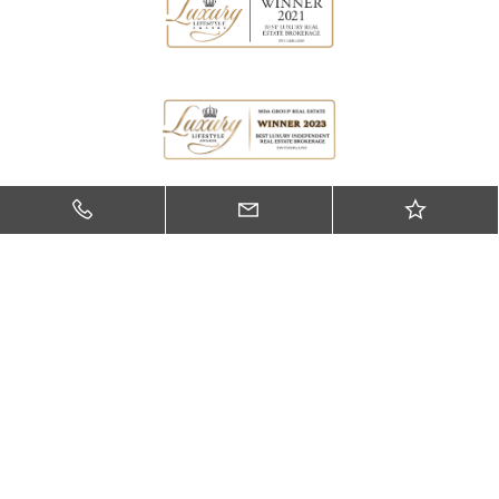
Soci della Camera di commercio, dell’industria,
dell’artigianato e dei servizi del Cantone Ticino.
CONTATTI
Via Zurigo 34 - 6900 Lugano (CH)
+41 (0) 91 210 47 58
welcome@mdagroup-re.ch
FOLLOW US