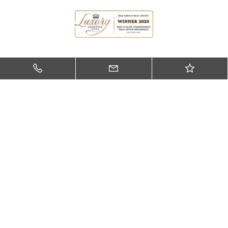
Soci della Camera di commercio, dell’industria,
dell’artigianato e dei servizi del Cantone Ticino.
CONTACTS
Via Zurigo 34 - 6900 Lugano (CH)
+41 (0) 91 210 47 58
welcome@mdagroup-re.ch
FOLLOW US