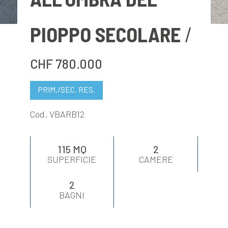
VALUTA
PIOPPO SECOLARE
NEWS
CHF 780.000
AZIENDA
PRIM./SEC. RES.
CONTATTI
Cod. VBARB12
AWARDS
115 MQ
2
SUPERFICIE
CAMERE
2
BAGNI