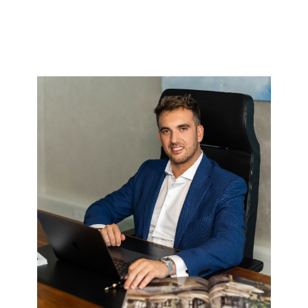
Scuole elementari
Scuole medie
Scuole superiori
Bar
Centri commerciali
Lungo lago
Chiesa