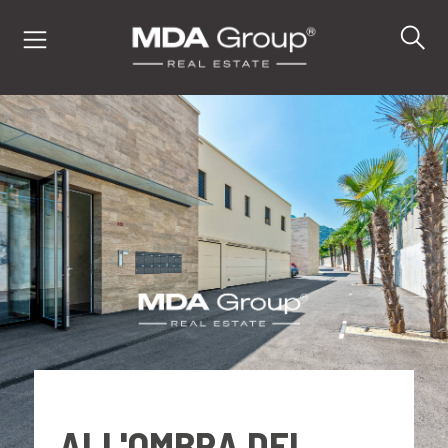
IT
EN
DE
IMMOBILI
ACQUISTA
VENDI
ALL'OMBRA DEL