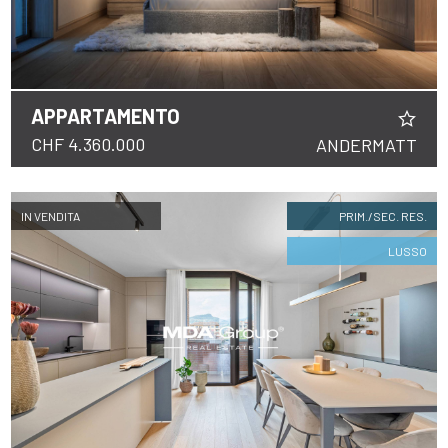
APPARTAMENTO
CHF 4.360.000
ANDERMATT
IN VENDITA
PRIM./SEC. RES.
LUSSO