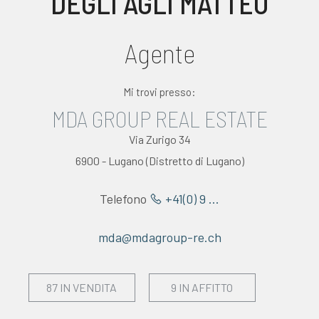
DEGLI AGLI MATTEO
VALUTA
Agente
NEWS
Mi trovi presso:
AZIENDA
MDA GROUP REAL ESTATE
CONTATTI
Via Zurigo 34
6900 - Lugano (Distretto di Lugano)
AWARDS
Telefono
+41(0) 9 ...
mda@mdagroup-re.ch
87 IN VENDITA
9 IN AFFITTO