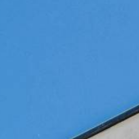
FOLLOW
US