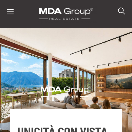
IT
EN
DE
IMMOBILI
ACQUISTA
VENDI
UNICITÀ CON VISTA