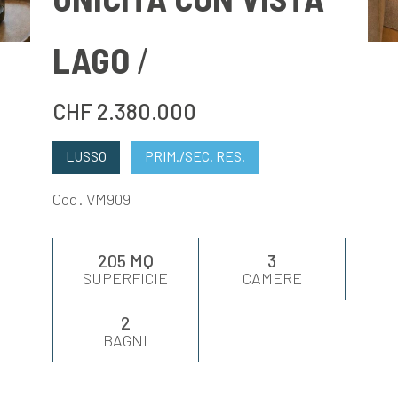
VALUTA
LAGO
NEWS
CHF 2.380.000
AZIENDA
LUSSO
PRIM./SEC. RES.
CONTATTI
Cod. VM909
AWARDS
205 MQ
3
SUPERFICIE
CAMERE
2
BAGNI