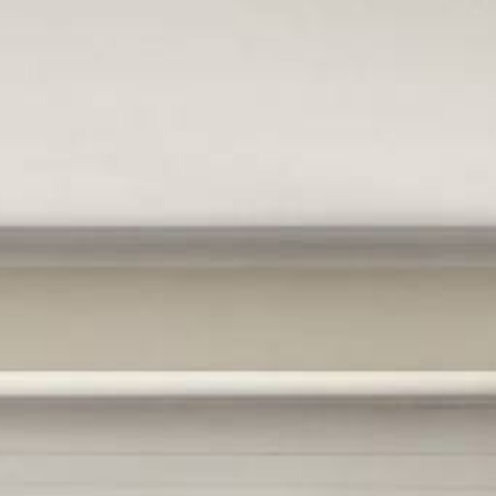
FOLLOW
US