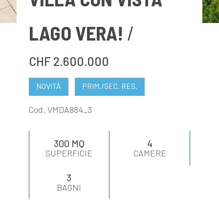
VALUTA
LAGO VERA!
NEWS
CHF 2.600.000
AZIENDA
NOVITÀ
PRIM./SEC. RES.
CONTATTI
Cod. VMDA884_3
AWARDS
300 MQ
4
SUPERFICIE
CAMERE
3
BAGNI