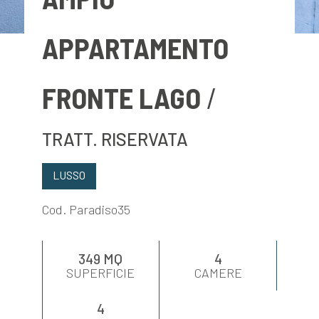
VALUTA
APPARTAMENTO
NEWS
FRONTE LAGO
AZIENDA
TRATT. RISERVATA
CONTATTI
LUSSO
AWARDS
Cod. Paradiso35
349 MQ
4
SUPERFICIE
CAMERE
4