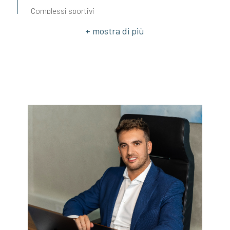
Complessi sportivi
Campi da tennis
Piste ciclabili
Parchi giochi
Stazione
Trasporti pubblici
Asilo
Scuole elementari
Scuole medie
Bar
Uffici postali
Centri commerciali
Uffici comunali