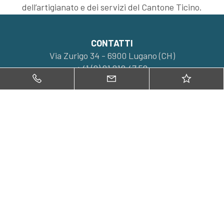
dell’artigianato e dei servizi del Cantone Ticino.
CONTATTI
Via Zurigo 34 - 6900 Lugano (CH)
+41 (0) 91 210 47 58
welcome@mdagroup-re.ch
FOLLOW US
MENÙ
Immobili
Acquista
Vendi
Valuta