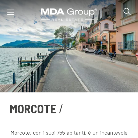
IT
EN
DE
IMMOBILI
MORCOTE
ACQUISTA
VENDI
Morcote, con i suoi 755 abitanti, è un incantevole