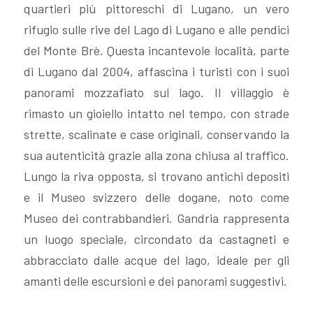
quartieri più pittoreschi di Lugano, un vero
VALUTA
rifugio sulle rive del Lago di Lugano e alle pendici
del Monte Brè. Questa incantevole località, parte
NEWS
di Lugano dal 2004, affascina i turisti con i suoi
panorami mozzafiato sul lago. Il villaggio è
AZIENDA
rimasto un gioiello intatto nel tempo, con strade
strette, scalinate e case originali, conservando la
CONTATTI
sua autenticità grazie alla zona chiusa al traffico.
Lungo la riva opposta, si trovano antichi depositi
AWARDS
e il Museo svizzero delle dogane, noto come
Museo dei contrabbandieri. Gandria rappresenta
un luogo speciale, circondato da castagneti e
abbracciato dalle acque del lago, ideale per gli
amanti delle escursioni e dei panorami suggestivi.