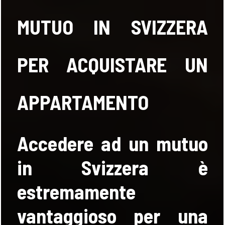
VALUTA
MUTUO IN SVIZZERA
NEWS
PER ACQUISTARE UN
AZIENDA
APPARTAMENTO
CONTATTI
Accedere ad un mutuo
AWARDS
in Svizzera è
estremamente
vantaggioso per una