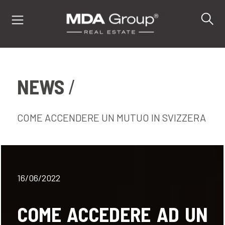
NEWS
IT
EN
DE
COME ACCENDERE UN MUTUO IN SVIZZERA
IMMOBILI
16/06/2022
ACQUISTA
VENDI
COME ACCEDERE AD UN