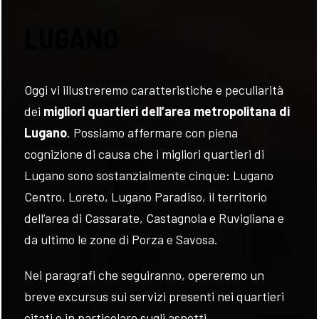
VALUTA
LUGANO
NEWS
Oggi vi illustreremo caratteristiche e peculiarità
AZIENDA
dei
migliori quartieri dell’area metropolitana di
Lugano
. Possiamo affermare con piena
CONTATTI
cognizione di causa che i migliori quartieri di
Lugano sono sostanzialmente cinque: Lugano
AWARDS
Centro, Loreto, Lugano Paradiso, il territorio
dell’area di Cassarate, Castagnola e Ruvigliana e
da ultimo le zone di Porza e Savosa.
Nei paragrafi che seguiranno, opereremo un
breve excursus sui servizi presenti nei quartieri
citati e in particolare sugli aspetti