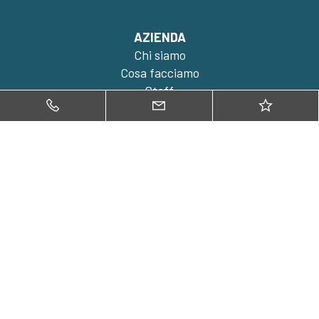
AZIENDA
Chi siamo
Cosa facciamo
Staff
Come vendere
Come acquistare
Contattaci
SERVIZI
Servizi
Stima e analisi immobiliare
Documentazione tecnica
Strategia di commercializzazione
Gestione
Supporto legale e notarile
Foto e video professionali