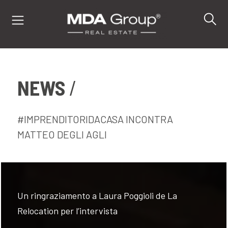
NEWS
IT
EN
DE
#IMPRENDITORIDACASA INCONTRA
MATTEO DEGLI AGLI
IMMOBILI
ACQUISTA
Un ringraziamento a Laura Poggioli de La
VENDI
Relocation per l’intervista