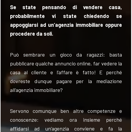
Se state pensando di vendere casa,
probabilmente vi
state
chiede
ndo
se
appoggiarsi ad un’agenzia immobiliare oppure
procedere da soli.
FOLLOW
US
Può
sembra
re
un gioco da ragazzi: basta
pubblicare qualche annuncio online, far vedere la
casa al cliente e l’affare è fatto! E perché
dovreste dunque pagare per la mediazione
all’agenzia immobiliare?
Servono comunque ben altre competenze e
conoscenze
:
vediamo ora insieme perché
affidarsi ad un’agenzia conviene e fa
la