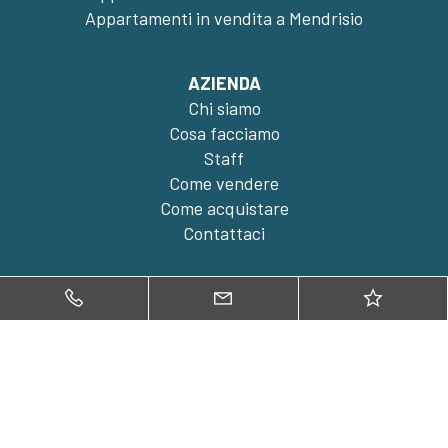
Appartamenti in vendita a Mendrisio
AZIENDA
Chi siamo
Cosa facciamo
Staff
Come vendere
Come acquistare
Contattaci
SERVIZI
Servizi
Stima e analisi immobiliare
Documentazione tecnica
Strategia di commercializzazione
Gestione
Supporto legale e notarile