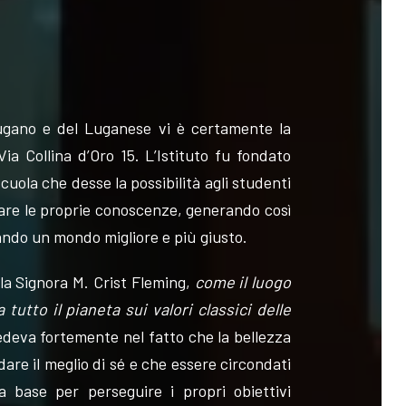
i Lugano e del Luganese vi è certamente la
a Collina d’Oro 15. L’Istituto fu fondato
scuola che desse la possibilità agli studenti
iare le proprie conoscenze, generando così
ando un mondo migliore e più giusto.
lla Signora M. Crist Fleming,
come il luogo
utto il pianeta sui valori classici delle
redeva fortemente nel fatto che la bellezza
 dare il meglio di sé e che essere circondati
 base per perseguire i propri obiettivi