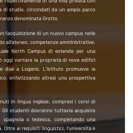
e rispettivamente di una villa privata con
a di studio, circondati da un ampio parco
 pranzo denominata Grotto.
 con l’acquisizione di un nuovo campus nelle
o all’ateneo, competenze amministrative,
’attuale North Campus di estende per una
ò oggi vantare la proprietà di nove edifici
o e due a Lugano. L’istituto promuove la
ico, enfatizzando altresì una prospettiva
uti in lingua inglese, compresi i corsi di
a. Gli studenti dovranno tuttavia acquisire
e, spagnola o tedesca, completando una
Oltre ai requisiti linguistici, l’università è