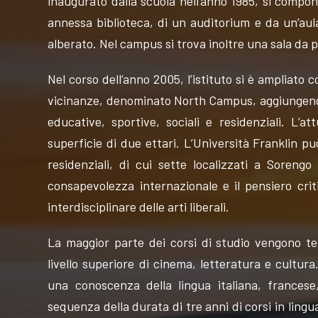
inaugurato dalla scuola nell’anno 1985, si compon
annessa biblioteca, di un auditorium e da un’aul
alberato. Nel campus si trova inoltre una sala da
Nel corso dell’anno 2005, l’istituto si è ampliato
vicinanze, denominato North Campus, aggiungend
educative, sportive, sociali e residenziali. L
superficie di due ettari. L’Università Franklin pu
residenziali, di cui sette localizzati a Soreng
consapevolezza internazionale e il pensiero crit
interdisciplinare delle arti liberali.
La maggior parte dei corsi di studio vengono ten
livello superiore di cinema, letteratura e cultur
una conoscenza della lingua italiana, frances
sequenza della durata di tre anni di corsi in lingua. 