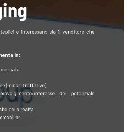
ging
teplici e interessano sia il venditore che
mente in:
l mercato
le (minori trattative)
involgimento/interesse del potenziale
che nella realtà
immobiliari